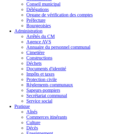
Conseil municipal
Délégations
Organe de vérification des comptes
Préfecture
Bourgeoisies
Administration
Arrêtés du CM
Agence AVS
Annuaire du personnel communal
Cimetière
Constructions
Déchets
Documents d'identité
Impôts et taxes
Protection civile
Règlements communaux
Sapeurs-pompiers
Secrétariat communal
Service social
Pratique
Aînés
Commerces itinérants
Culture
Décès
Enseignement