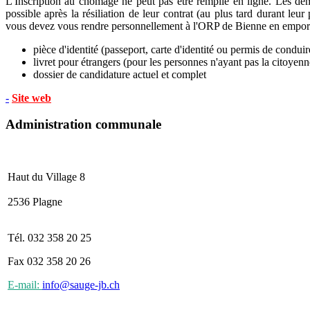
L'Inscription au chômage ne peut pas être remplie en ligne. Les dem
possible après la résiliation de leur contrat (au plus tard durant le
vous devez vous rendre personnellement à l'ORP de Bienne en emport
pièce d'identité (passeport, carte d'identité ou permis de conduir
livret pour étrangers (pour les personnes n'ayant pas la citoyenn
dossier de candidature actuel et complet
-
S
ite web
Administration communale
Haut du Village 8
2536 Plagne
Tél. 032 358 20 25
Fax 032 358 20 26
E-mail:
info@sauge-jb.ch