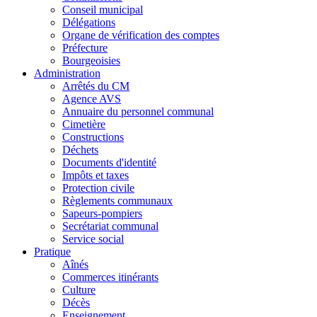
Conseil municipal
Délégations
Organe de vérification des comptes
Préfecture
Bourgeoisies
Administration
Arrêtés du CM
Agence AVS
Annuaire du personnel communal
Cimetière
Constructions
Déchets
Documents d'identité
Impôts et taxes
Protection civile
Règlements communaux
Sapeurs-pompiers
Secrétariat communal
Service social
Pratique
Aînés
Commerces itinérants
Culture
Décès
Enseignement