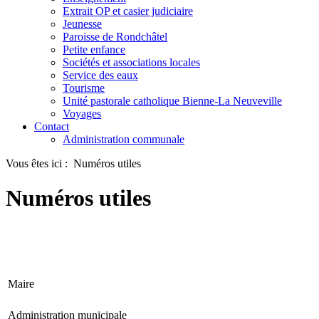
Extrait OP et casier judiciaire
Jeunesse
Paroisse de Rondchâtel
Petite enfance
Sociétés et associations locales
Service des eaux
Tourisme
Unité pastorale catholique Bienne-La Neuveville
Voyages
Contact
Administration communale
Vous êtes ici :
Numéros utiles
Numéros utiles
Maire
Administration municipale