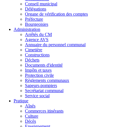
Conseil municipal
Délégations
Organe de vérification des comptes
Préfecture
Bourgeoisies
Administration
Arrêtés du CM
Agence AVS
Annuaire du personnel communal
Cimetière
Constructions
Déchets
Documents d'identité
Impôts et taxes
Protection civile
Règlements communaux
Sapeurs-pompiers
Secrétariat communal
Service social
Pratique
Aînés
Commerces itinérants
Culture
Décès
Enseignement