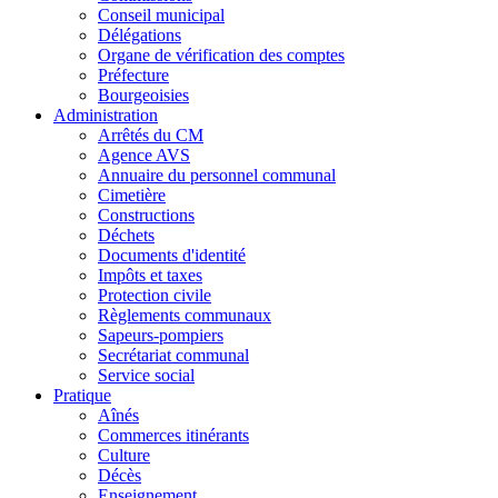
Conseil municipal
Délégations
Organe de vérification des comptes
Préfecture
Bourgeoisies
Administration
Arrêtés du CM
Agence AVS
Annuaire du personnel communal
Cimetière
Constructions
Déchets
Documents d'identité
Impôts et taxes
Protection civile
Règlements communaux
Sapeurs-pompiers
Secrétariat communal
Service social
Pratique
Aînés
Commerces itinérants
Culture
Décès
Enseignement