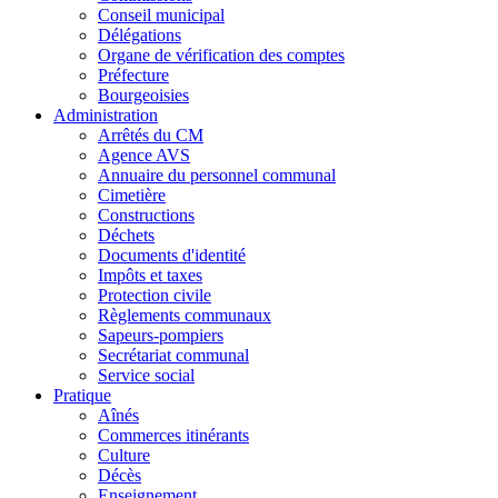
Conseil municipal
Délégations
Organe de vérification des comptes
Préfecture
Bourgeoisies
Administration
Arrêtés du CM
Agence AVS
Annuaire du personnel communal
Cimetière
Constructions
Déchets
Documents d'identité
Impôts et taxes
Protection civile
Règlements communaux
Sapeurs-pompiers
Secrétariat communal
Service social
Pratique
Aînés
Commerces itinérants
Culture
Décès
Enseignement