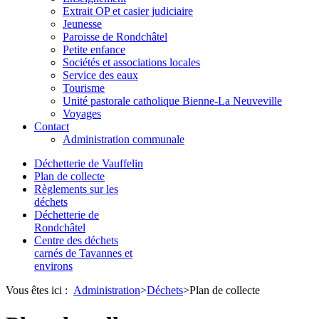
Extrait OP et casier judiciaire
Jeunesse
Paroisse de Rondchâtel
Petite enfance
Sociétés et associations locales
Service des eaux
Tourisme
Unité pastorale catholique Bienne-La Neuveville
Voyages
Contact
Administration communale
Déchetterie de Vauffelin
Plan de collecte
Règlements sur les
déchets
Déchetterie de
Rondchâtel
Centre des déchets
carnés de Tavannes et
environs
Vous êtes ici :
Administration
>
Déchets
>
Plan de collecte